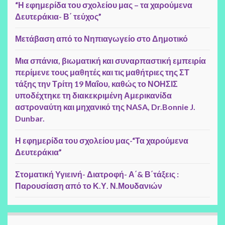
“Η εφημερίδα του σχολείου μας – τα χαρούμενα
Δευτεράκια- Β΄ τεύχος”
Μετάβαση από το Νηπιαγωγείο στο Δημοτικό
Μια σπάνια, βιωματική και συναρπαστική εμπειρία
περίμενε τους μαθητές και τις μαθήτριες της ΣΤ
τάξης την Τρίτη 19 Μαΐου, καθώς το ΝΟΗΣΙΣ
υποδέχτηκε τη διακεκριμένη Αμερικανίδα
αστροναύτη και μηχανικό της NASA, Dr.Bonnie J.
Dunbar.
Η εφημερίδα του σχολείου μας-“Τα χαρούμενα
Δευτεράκια”
Στοματική Υγιεινή- Διατροφή- Α΄& Β΄τάξεις :
Παρουσίαση από το Κ.Υ. Ν.Μουδανιών