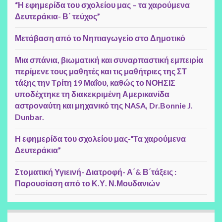
“Η εφημερίδα του σχολείου μας – τα χαρούμενα
Δευτεράκια- Β΄ τεύχος”
Μετάβαση από το Νηπιαγωγείο στο Δημοτικό
Μια σπάνια, βιωματική και συναρπαστική εμπειρία
περίμενε τους μαθητές και τις μαθήτριες της ΣΤ
τάξης την Τρίτη 19 Μαΐου, καθώς το ΝΟΗΣΙΣ
υποδέχτηκε τη διακεκριμένη Αμερικανίδα
αστροναύτη και μηχανικό της NASA, Dr.Bonnie J.
Dunbar.
Η εφημερίδα του σχολείου μας-“Τα χαρούμενα
Δευτεράκια”
Στοματική Υγιεινή- Διατροφή- Α΄& Β΄τάξεις :
Παρουσίαση από το Κ.Υ. Ν.Μουδανιών