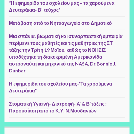
“Η εφημερίδα του σχολείου μας – τα χαρούμενα
Δευτεράκια- Β΄ τεύχος”
Μετάβαση από το Νηπιαγωγείο στο Δημοτικό
Μια σπάνια, βιωματική και συναρπαστική εμπειρία
περίμενε τους μαθητές και τις μαθήτριες της ΣΤ
τάξης την Τρίτη 19 Μαΐου, καθώς το ΝΟΗΣΙΣ
υποδέχτηκε τη διακεκριμένη Αμερικανίδα
αστροναύτη και μηχανικό της NASA, Dr.Bonnie J.
Dunbar.
Η εφημερίδα του σχολείου μας-“Τα χαρούμενα
Δευτεράκια”
Στοματική Υγιεινή- Διατροφή- Α΄& Β΄τάξεις :
Παρουσίαση από το Κ.Υ. Ν.Μουδανιών