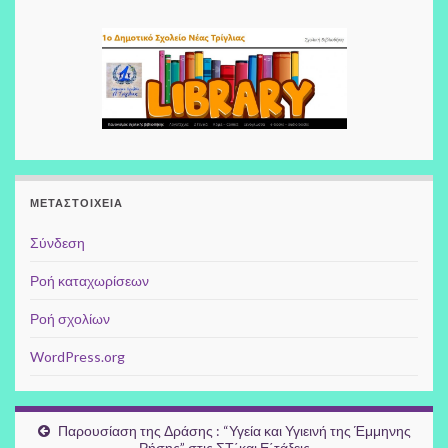
ΜΕΤΑΣΤΟΙΧΕΊΑ
Σύνδεση
Ροή καταχωρίσεων
Ροή σχολίων
WordPress.org
Παρουσίαση της Δράσης : “Υγεία και Υγιεινή της Έμμηνης
Ρήσης” στις ΣΤ΄και Ε΄τάξεις