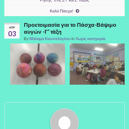
Καλό Πάσχα!
Προετοιμασία για το Πάσχα-Βάψιμο
ΑΠΡ
αυγών -Γ’ τάξη
03
By
Μάλαμα Κιουπελόγλου
in
Χωρίς κατηγορία