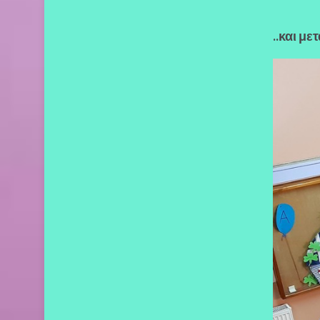
..
και με