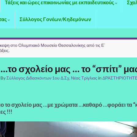
Τάξεις και ώρες επικοινωνίας με εκπαιδευτικούς
Σχο
τας
Σύλλογος Γονέων/Κηδεμόνων
κεψη στο Ολυμπιακό Μουσείο Θεσσαλονίκης από τις Ε΄
άξεις.
…το σχολείο μας … το “σπίτι” μας
By
Σύλλογος Διδασκόντων 1ου Δ.Σχ. Νέας Τρίγλιας
in
ΔΡΑΣΤΗΡΙΟΤΗΤ
ο το σχολείο μας …με χρώματα …καθαρό …φοράει τα “καλ
ς !!!