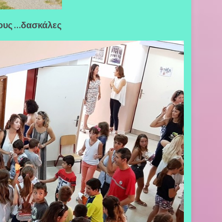
λους …δασκάλες