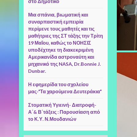
στο Δημοτικό
Μια σπάνια, βιωματική και
συναρπαστική εμπειρία
περίμενε τους μαθητές και τις
μαθήτριες της ΣΤ τάξης την Τρίτη
19 Μαΐου, καθώς το ΝΟΗΣΙΣ
υποδέχτηκε τη διακεκριμένη
Αμερικανίδα αστροναύτη και
μηχανικό της NASA, Dr.Bonnie J.
Dunbar.
Η εφημερίδα του σχολείου
μας-“Τα χαρούμενα Δευτεράκια”
Στοματική Υγιεινή- Διατροφή-
Α΄& Β΄τάξεις : Παρουσίαση από
το Κ.Υ. Ν.Μουδανιών