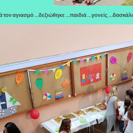
τά τον αγιασμό …δεξιώθηκε …παιδιά …γονείς …δασκά