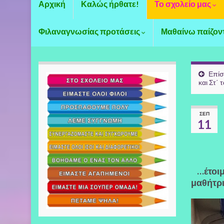
Αρχική
Καλώς ήρθατε!
Το σχολείο μας
Φιλαναγνωσίας προτάσεις
Μαθαίνω παίζον
Επίσ
και Στ΄ τ
ΣΕΠ
11
…έτοιμ
μαθήτριε