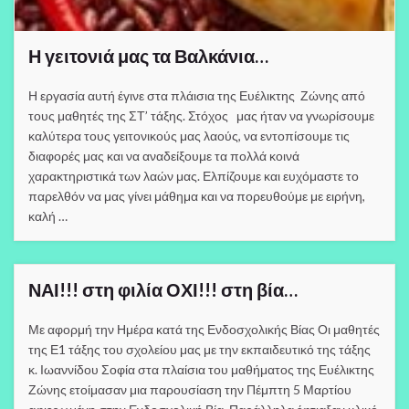
Η γειτονιά μας τα Βαλκάνια…
Η εργασία αυτή έγινε στα πλάισια της Ευέλικτης Ζώνης από
τους μαθητές της ΣΤ’ τάξης. Στόχος μας ήταν να γνωρίσουμε
καλύτερα τους γειτονικούς μας λαούς, να εντοπίσουμε τις
διαφορές μας και να αναδείξουμε τα πολλά κοινά
χαρακτηριστικά των λαών μας. Ελπίζουμε και ευχόμαστε το
παρελθόν να μας γίνει μάθημα και να πορευθούμε με ειρήνη,
καλή …
ΝΑΙ!!! στη φιλία ΟΧΙ!!! στη βία…
Με αφορμή την Ημέρα κατά της Ενδοσχολικής Βίας Οι μαθητές
της Ε1 τάξης του σχολείου μας με την εκπαιδευτικό της τάξης
κ. Ιωαννίδου Σοφία στα πλαίσια του μαθήματος της Ευέλικτης
Ζώνης ετοίμασαν μια παρουσίαση την Πέμπτη 5 Μαρτίου