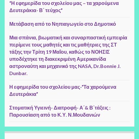
“Η εφημερίδα του σχολείου μας – τα χαρούμενα
Δευτεράκια- Β΄ τεύχος”
Μετάβαση από το Νηπιαγωγείο στο Δημοτικό
Μια σπάνια, βιωματική και συναρπαστική εμπειρία
περίμενε τους μαθητές και τις μαθήτριες της ΣΤ
τάξης την Τρίτη 19 Μαΐου, καθώς το ΝΟΗΣΙΣ
υποδέχτηκε τη διακεκριμένη Αμερικανίδα
αστροναύτη και μηχανικό της NASA, Dr.Bonnie J.
Dunbar.
Η εφημερίδα του σχολείου μας-“Τα χαρούμενα
Δευτεράκια”
Στοματική Υγιεινή- Διατροφή- Α΄& Β΄τάξεις :
Παρουσίαση από το Κ.Υ. Ν.Μουδανιών