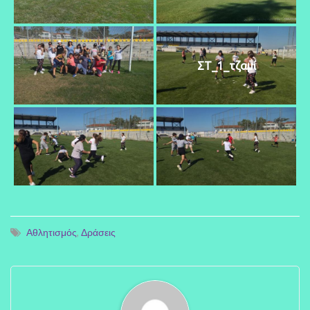
ΣΤ_1_τζαμί
Αθλητισμός
,
Δράσεις