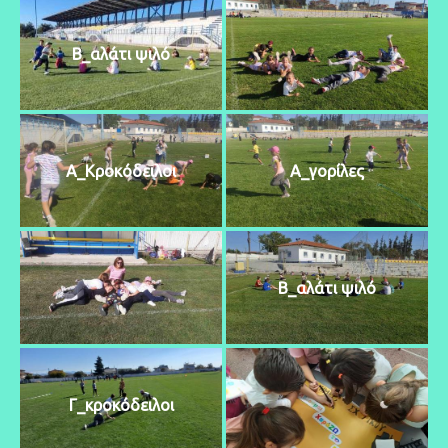
Β_αλάτι ψιλό
Α_Κροκόδειλοι
Α_γορίλες
Β_αλάτι ψιλό
Γ_κροκόδειλοι