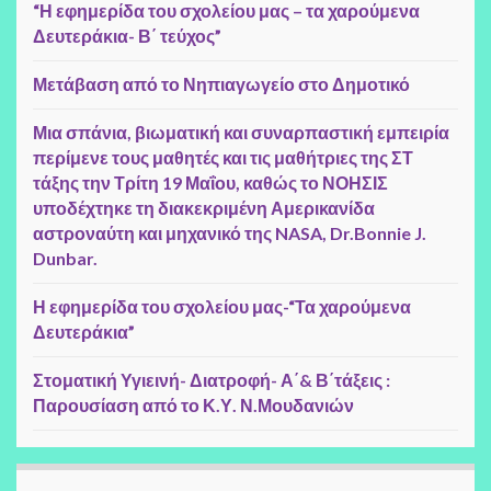
“Η εφημερίδα του σχολείου μας – τα χαρούμενα
Δευτεράκια- Β΄ τεύχος”
Μετάβαση από το Νηπιαγωγείο στο Δημοτικό
Μια σπάνια, βιωματική και συναρπαστική εμπειρία
περίμενε τους μαθητές και τις μαθήτριες της ΣΤ
τάξης την Τρίτη 19 Μαΐου, καθώς το ΝΟΗΣΙΣ
υποδέχτηκε τη διακεκριμένη Αμερικανίδα
αστροναύτη και μηχανικό της NASA, Dr.Bonnie J.
Dunbar.
Η εφημερίδα του σχολείου μας-“Τα χαρούμενα
Δευτεράκια”
Στοματική Υγιεινή- Διατροφή- Α΄& Β΄τάξεις :
Παρουσίαση από το Κ.Υ. Ν.Μουδανιών