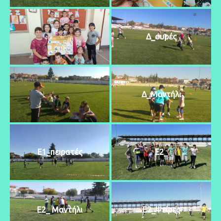
Δ_ουρές
Δ_Μαντήλι
Ε1_πειρατές
Ε2_
Ε2_ Μαντήλι
Ε2_Ψείρες