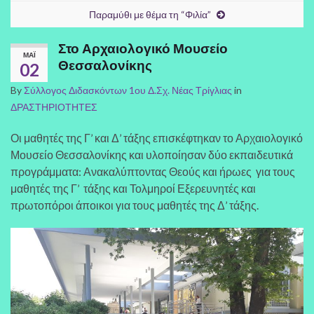
Παραμύθι με θέμα τη “Φιλία”
Στο Αρχαιολογικό Μουσείο
ΜΑΪ́
Θεσσαλονίκης
02
By
Σύλλογος Διδασκόντων 1ου Δ.Σχ. Νέας Τρίγλιας
in
ΔΡΑΣΤΗΡΙΟΤΗΤΕΣ
Οι μαθητές της Γ’ και Δ’ τάξης επισκέφτηκαν το Αρχαιολογικό
Μουσείο Θεσσαλονίκης και υλοποίησαν δύο εκπαιδευτικά
προγράμματα: Ανακαλύπτοντας Θεούς και ήρωες για τους
μαθητές της Γ’ τάξης και Τολμηροί Εξερευνητές και
πρωτοπόροι άποικοι για τους μαθητές της Δ’ τάξης.