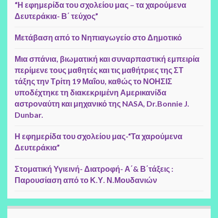
“Η εφημερίδα του σχολείου μας – τα χαρούμενα
Δευτεράκια- Β΄ τεύχος”
Μετάβαση από το Νηπιαγωγείο στο Δημοτικό
Μια σπάνια, βιωματική και συναρπαστική εμπειρία
περίμενε τους μαθητές και τις μαθήτριες της ΣΤ
τάξης την Τρίτη 19 Μαΐου, καθώς το ΝΟΗΣΙΣ
υποδέχτηκε τη διακεκριμένη Αμερικανίδα
αστροναύτη και μηχανικό της NASA, Dr.Bonnie J.
Dunbar.
Η εφημερίδα του σχολείου μας-“Τα χαρούμενα
Δευτεράκια”
Στοματική Υγιεινή- Διατροφή- Α΄& Β΄τάξεις :
Παρουσίαση από το Κ.Υ. Ν.Μουδανιών