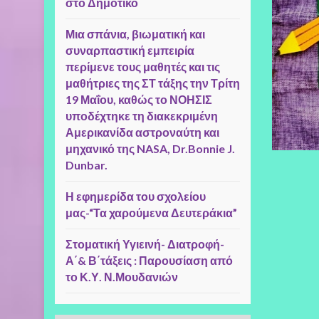
στο Δημοτικό
Μια σπάνια, βιωματική και
συναρπαστική εμπειρία
περίμενε τους μαθητές και τις
μαθήτριες της ΣΤ τάξης την Τρίτη
19 Μαΐου, καθώς το ΝΟΗΣΙΣ
υποδέχτηκε τη διακεκριμένη
Αμερικανίδα αστροναύτη και
μηχανικό της NASA, Dr.Bonnie J.
Dunbar.
Η εφημερίδα του σχολείου
μας-“Τα χαρούμενα Δευτεράκια”
Στοματική Υγιεινή- Διατροφή-
Α΄& Β΄τάξεις : Παρουσίαση από
το Κ.Υ. Ν.Μουδανιών