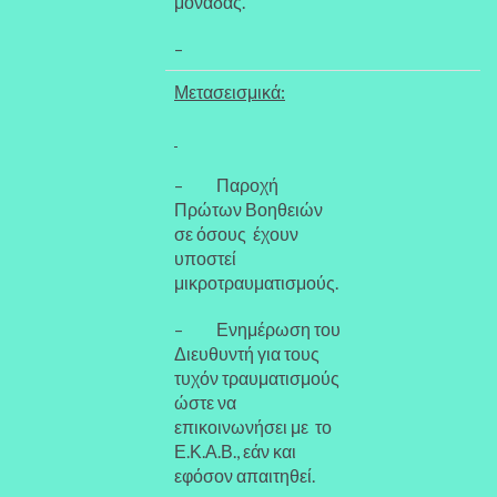
μονάδας.
–
Μετασεισμικά:
– Παροχή
Πρώτων Βοηθειών
σε όσους έχουν
υποστεί
μικροτραυματισμούς.
– Ενημέρωση του
Διευθυντή για τους
τυχόν τραυματισμούς
ώστε να
επικοινωνήσει με το
Ε.Κ.Α.Β., εάν και
εφόσον απαιτηθεί.