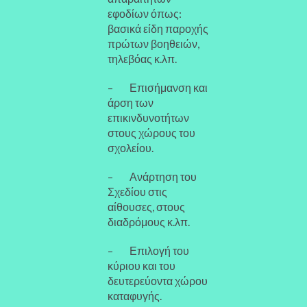
εφοδίων όπως:
βασικά είδη παροχής
πρώτων βοηθειών,
τηλεβόας κ.λπ.
– Επισήμανση και
άρση των
επικινδυνοτήτων
στους χώρους του
σχολείου.
– Ανάρτηση του
Σχεδίου στις
αίθουσες, στους
διαδρόμους κ.λπ.
– Επιλογή του
κύριου και του
δευτερεύοντα χώρου
καταφυγής.