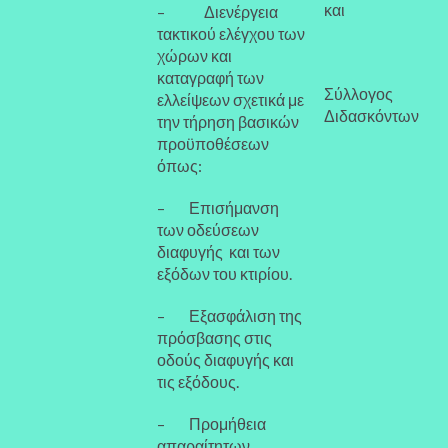
και
– Διενέργεια
τακτικού ελέγχου των
χώρων και
καταγραφή των
Σύλλογος
ελλείψεων σχετικά με
Διδασκόντων
την τήρηση βασικών
προϋποθέσεων
όπως:
– Επισήμανση
των οδεύσεων
διαφυγής και των
εξόδων του κτιρίου.
– Εξασφάλιση της
πρόσβασης στις
οδούς διαφυγής και
τις εξόδους.
– Προμήθεια
απαραίτητων