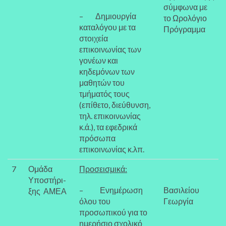
σύμφωνα με
– Δημιουργία
το Ωρολόγιο
καταλόγου με τα
Πρόγραμμα
στοιχεία
επικοινωνίας των
γονέων και
κηδεμόνων των
μαθητών του
τμήματός τους
(επίθετο, διεύθυνση,
τηλ. επικοινωνίας
κ.ά.), τα εφεδρικά
πρόσωπα
επικοινωνίας κ.λπ.
7
Ομάδα
Προσεισμικά:
Υποστήρι-
– Ενημέρωση
Βασιλείου
ξης ΑΜΕΑ
όλου του
Γεωργία
προσωπικού για το
ημερήσιο σχολικό