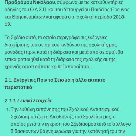
Προδρόμου Νικόλαου
, σύμφωνα με τις κατευθυντήριες
οδηγίες του Ο.Α.Σ.Π. και του Υπουργείου Παιδείας Έρευνας
και Θρησκευμάτων και αφορά στη σχολική περίοδο
2018-
19.
Το Σχέδιο αυτό, το οποίο περιγράφει τις ενέργειες
διαχείρισης του σεισμικού κινδύνου της σχολικής μας
μονάδας (πριν, κατά τη διάρκεια και μετά από σεισμό), θα
επικαιροποιηθεί κατά τη διάρκεια της σχολικής αυτής
χρονιάς οποτεδήποτε κριθεί απαραίτητο.
2
.
1
. Ενέργειες Πριν το Σεισμό ή άλλο έκτακτο
περιστατικό
2.1.1. Γενικά Στοιχεία
Την ευθύνη εκπόνησης του Σχολικού Αντισεισμικού
Σχεδιασμού έχει ο Διευθυντής του Σχολείου μας, ο
οποίος μετά την έγκριση του Σχεδιασμού από το σύλλογο
διδασκόντων θα ενημερώσει για την εκπόνησή του την