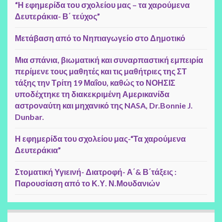
“Η εφημερίδα του σχολείου μας – τα χαρούμενα
Δευτεράκια- Β΄ τεύχος”
Μετάβαση από το Νηπιαγωγείο στο Δημοτικό
Μια σπάνια, βιωματική και συναρπαστική εμπειρία
περίμενε τους μαθητές και τις μαθήτριες της ΣΤ
τάξης την Τρίτη 19 Μαΐου, καθώς το ΝΟΗΣΙΣ
υποδέχτηκε τη διακεκριμένη Αμερικανίδα
αστροναύτη και μηχανικό της NASA, Dr.Bonnie J.
Dunbar.
Η εφημερίδα του σχολείου μας-“Τα χαρούμενα
Δευτεράκια”
Στοματική Υγιεινή- Διατροφή- Α΄& Β΄τάξεις :
Παρουσίαση από το Κ.Υ. Ν.Μουδανιών