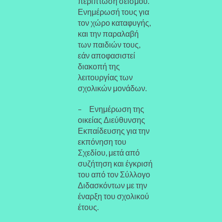
περίπτωση σεισμού.
Ενημέρωσή τους για
τον χώρο καταφυγής,
και την παραλαβή
των παιδιών τους,
εάν αποφασιστεί
διακοπή της
λειτουργίας των
σχολικών μονάδων.
– Ενημέρωση της
οικείας Διεύθυνσης
Εκπαίδευσης για την
εκπόνηση του
Σχεδίου, μετά από
συζήτηση και έγκρισή
του από τον Σύλλογο
Διδασκόντων με την
έναρξη του σχολικού
έτους.