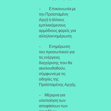
– Επικοινωνία με
την Προϊσταμένη
Αρχή ή άλλους
εμπλεκόμενους
αρμόδιους φορείς για
αλληλοενημέρωση.
– Ενημέρωση
του προσωπικού για
τις ενέργειες
διαχείρισης που θα
ακολουθηθούν,
σύμφωνα με τις
οδηγίες της
Προϊσταμένης Αρχής.
– Μέριμνα για
υλοποίηση των
αποφάσεων των