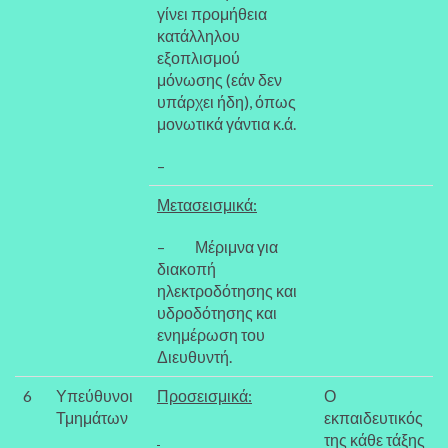
γίνει προμήθεια
κατάλληλου
εξοπλισμού
μόνωσης (εάν δεν
υπάρχει ήδη), όπως
μονωτικά γάντια κ.ά.
–
Μετασεισμικά:
– Μέριμνα για
διακοπή
ηλεκτροδότησης και
υδροδότησης και
ενημέρωση του
Διευθυντή.
6
Υπεύθυνοι
Προσεισμικά:
Ο
Τμημάτων
εκπαιδευτικός
της κάθε τάξης