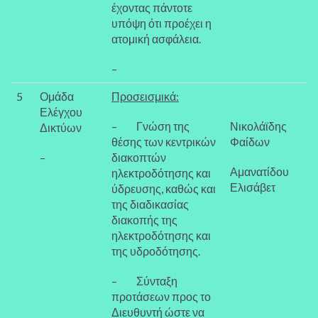
έχοντας πάντοτε
υπόψη ότι προέχει η
ατομική ασφάλεια.
–
5
Ομάδα
Προσεισμικά:
Ελέγχου
– Γνώση της
Νικολάϊδης
Δικτύων
θέσης των κεντρικών
Φαίδων
–
διακοπτών
Αμανατίδου
ηλεκτροδότησης και
Ελισάβετ
ύδρευσης, καθώς και
της διαδικασίας
διακοπής της
ηλεκτροδότησης και
της υδροδότησης.
– Σύνταξη
προτάσεων προς το
Διευθυντή ώστε να