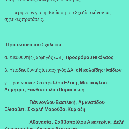
– μεριμνούν για τη βελτίωση του Σχεδίου κάνοντας
σχετικές προτάσεις.
Προσωπικό του Σχολείου
α. Διευθυντής ( αρχηγός ΔΑΙ ):
Προδρόμου Νικόλαος
β. Υποδιευθυντής (υπαρχηγός ΔΑΙ ):
Νικολαΐδης Φαίδων
γ. Προσωπικό:
Σακαρέλλου Ελένη , Μπεϊκογλου
Δήμητρα , Ξανθοπούλου Παρασκευή,
Γιάννογλου Βασιλική , Αμανατίδου
Ελισάβετ , Σκαρλή Μαρούδα ,Κυριαζή
Αθανασία , Σαββοπούλου Αικατερίνα , Δελή
Κωνσταντίνα , Αγιάννη Δέσποινα