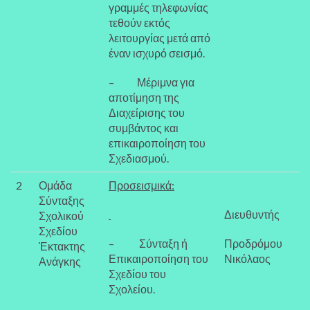
γραμμές τηλεφωνίας
τεθούν εκτός
λειτουργίας μετά από
έναν ισχυρό σεισμό.
– Μέριμνα για
αποτίμηση της
Διαχείρισης του
συμβάντος και
επικαιροποίηση του
Σχεδιασμού.
2
Ομάδα
Προσεισμικά:
Σύνταξης
Διευθυντής
Σχολικού
Σχεδίου
– Σύνταξη ή
Προδρόμου
Έκτακτης
Επικαιροποίηση του
Νικόλαος
Ανάγκης
Σχεδίου του
Σχολείου.