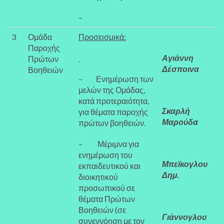
–
3
Ομάδα
Προσεισμικά:
Παροχής
Αγιάννη
Πρώτων
Δέσποινα
Βοηθειών
– Ενημέρωση των
μελών της Ομάδας,
κατά προτεραιότητα,
Σκαρλή
για θέματα παροχής
Μαρούδα
πρώτων βοηθειών.
– Μέριμνα για
ενημέρωση του
Μπεϊκογλου
εκπαιδευτικού και
Δημ.
διοικητικού
προσωπικού σε
θέματα Πρώτων
Βοηθειών (σε
Γιάννογλου
συνεννόηση με τον