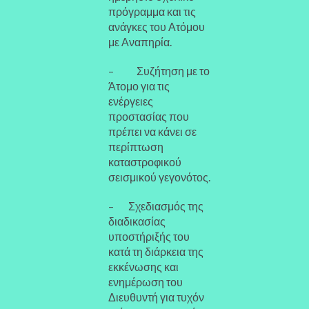
πρόγραμμα και τις
ανάγκες του Ατόμου
με Αναπηρία.
– Συζήτηση με το
Άτομο για τις
ενέργειες
προστασίας που
πρέπει να κάνει σε
περίπτωση
καταστροφικού
σεισμικού γεγονότος.
– Σχεδιασμός της
διαδικασίας
υποστήριξής του
κατά τη διάρκεια της
εκκένωσης και
ενημέρωση του
Διευθυντή για τυχόν