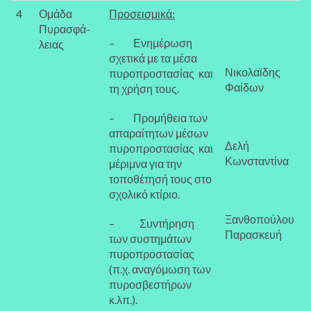
4
Ομάδα
Προσεισμικά:
Πυρασφά-
– Ενημέρωση
λειας
σχετικά με τα μέσα
Νικολαϊδης
πυροπροστασίας και
Φαίδων
τη χρήση τους.
– Προμήθεια των
απαραίτητων μέσων
Δελή
πυροπροστασίας και
Κωνσταντίνα
μέριμνα για την
τοποθέτησή τους στο
σχολικό κτίριο.
Ξανθοπούλου
– Συντήρηση
Παρασκευή
των συστημάτων
πυροπροστασίας
(π.χ. αναγόμωση των
πυροσβεστήρων
κ.λπ.).