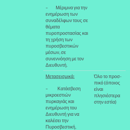
– Μέριμνα για την
ενημέρωση των
συναδέλφων τους σε
θέματα
πυροπροστασίας και
τη χρήση των
πυροσβεστικών
μέσων, σε
συνεννόηση με τον
Διευθυντή.
Μετασεισμικά:
Όλο το προσ-
πικό (όποιος
– Κατάσβεση
είναι
μικροεστιών
πλησιέστερα
πυρκαγιάς και
στην εστία)
ενημέρωση του
Διευθυντή για να
καλέσει την
Πυροσβεστική,