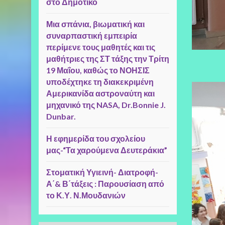
στο Δημοτικό
Μια σπάνια, βιωματική και
συναρπαστική εμπειρία
περίμενε τους μαθητές και τις
μαθήτριες της ΣΤ τάξης την Τρίτη
19 Μαΐου, καθώς το ΝΟΗΣΙΣ
υποδέχτηκε τη διακεκριμένη
Αμερικανίδα αστροναύτη και
μηχανικό της NASA, Dr.Bonnie J.
Dunbar.
Η εφημερίδα του σχολείου
μας-“Τα χαρούμενα Δευτεράκια”
Στοματική Υγιεινή- Διατροφή-
Α΄& Β΄τάξεις : Παρουσίαση από
το Κ.Υ. Ν.Μουδανιών