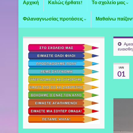
Αρχική
Καλώς ήρθατε!
Το σχολείο μας
Φιλαναγνωσίας προτάσεις
Μαθαίνω παίζον
Αμεα
ευαισθ
ΙΑΝ
01