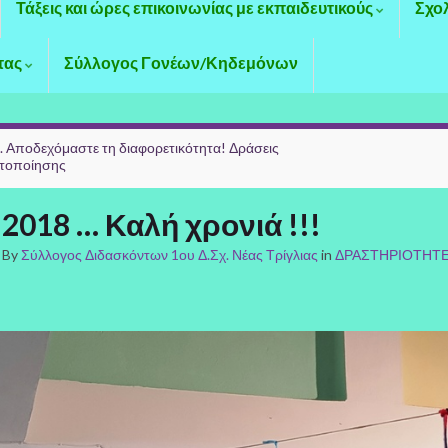
Τάξεις και ώρες επικοινωνίας με εκπαιδευτικούς
Σχο
τας
Σύλλογος Γονέων/Κηδεμόνων
. Αποδεχόμαστε τη διαφορετικότητα! Δράσεις
ητοποίησης
2018 … Καλή χρονιά !!!
By
Σύλλογος Διδασκόντων 1ου Δ.Σχ. Νέας Τρίγλιας
in
ΔΡΑΣΤΗΡΙΟΤΗΤ