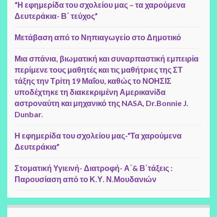
“Η εφημερίδα του σχολείου μας – τα χαρούμενα
Δευτεράκια- Β΄ τεύχος”
Μετάβαση από το Νηπιαγωγείο στο Δημοτικό
Μια σπάνια, βιωματική και συναρπαστική εμπειρία
περίμενε τους μαθητές και τις μαθήτριες της ΣΤ
τάξης την Τρίτη 19 Μαΐου, καθώς το ΝΟΗΣΙΣ
υποδέχτηκε τη διακεκριμένη Αμερικανίδα
αστροναύτη και μηχανικό της NASA, Dr.Bonnie J.
Dunbar.
Η εφημερίδα του σχολείου μας-“Τα χαρούμενα
Δευτεράκια”
Στοματική Υγιεινή- Διατροφή- Α΄& Β΄τάξεις :
Παρουσίαση από το Κ.Υ. Ν.Μουδανιών