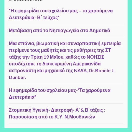
“Η εφημερίδα του σχολείου μας – τα χαρούμενα
Δευτεράκια- Β΄ τεύχος”
Μετάβαση από το Νηπιαγωγείο στο Δημοτικό
Μια σπάνια, βιωματική και συναρπαστική εμπειρία
περίμενε τους μαθητές και τις μαθήτριες της ΣΤ
τάξης την Τρίτη 19 Μαΐου, καθώς το ΝΟΗΣΙΣ
υποδέχτηκε τη διακεκριμένη Αμερικανίδα
αστροναύτη και μηχανικό της NASA, Dr.Bonnie J.
Dunbar.
Η εφημερίδα του σχολείου μας-“Τα χαρούμενα
Δευτεράκια”
Στοματική Υγιεινή- Διατροφή- Α΄& Β΄τάξεις :
Παρουσίαση από το Κ.Υ. Ν.Μουδανιών