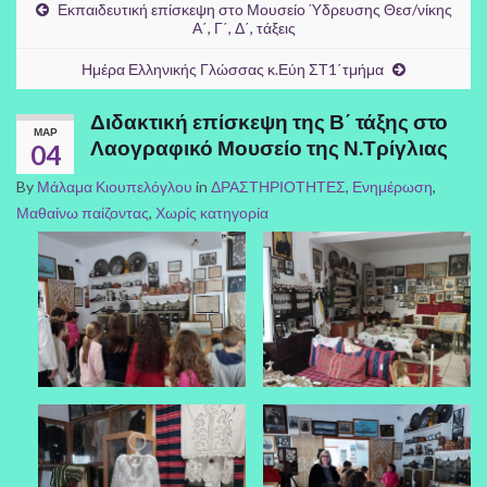
Εκπαιδευτική επίσκεψη στο Μουσείο Ύδρευσης Θεσ/νίκης
Α΄, Γ΄, Δ΄, τάξεις
Ημέρα Ελληνικής Γλώσσας κ.Εύη ΣΤ1΄τμήμα
Διδακτική επίσκεψη της Β΄ τάξης στο
ΜΑΡ
Λαογραφικό Μουσείο της Ν.Τρίγλιας
04
By
Μάλαμα Κιουπελόγλου
in
ΔΡΑΣΤΗΡΙΟΤΗΤΕΣ
,
Ενημέρωση
,
Μαθαίνω παίζοντας
,
Χωρίς κατηγορία