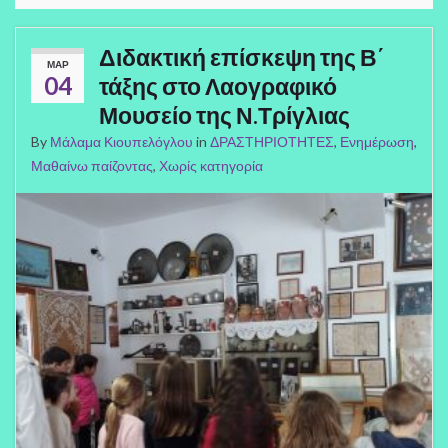
Διδακτική επίσκεψη της Β΄
ΜΑΡ
04
τάξης στο Λαογραφικό
Μουσείο της Ν.Τρίγλιας
By
Μάλαμα Κιουπελόγλου
in
ΔΡΑΣΤΗΡΙΟΤΗΤΕΣ
,
Ενημέρωση
,
Μαθαίνω παίζοντας
,
Χωρίς κατηγορία