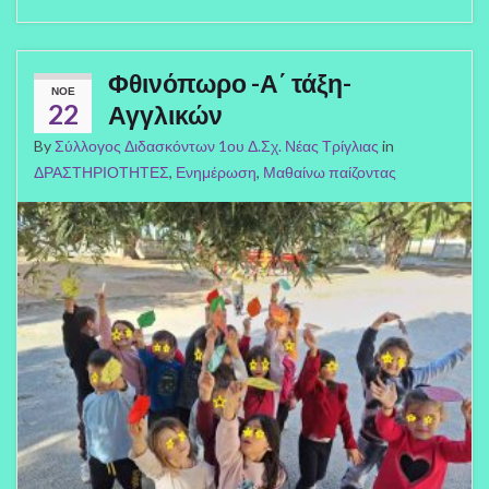
Φθινόπωρο -Α΄ τάξη-
ΝΟΈ
22
Αγγλικών
By
Σύλλογος Διδασκόντων 1ου Δ.Σχ. Νέας Τρίγλιας
in
ΔΡΑΣΤΗΡΙΟΤΗΤΕΣ
,
Ενημέρωση
,
Μαθαίνω παίζοντας