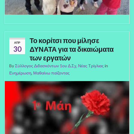
Το κορίτσι που μίλησε
ΑΠΡ
30
ΔΥΝΑΤΑ για τα δικαιώματα
των εργατών
By
Σύλλογος Διδασκόντων 1ου Δ.Σχ. Νέας Τρίγλιας
in
Ενημέρωση
,
Μαθαίνω παίζοντας