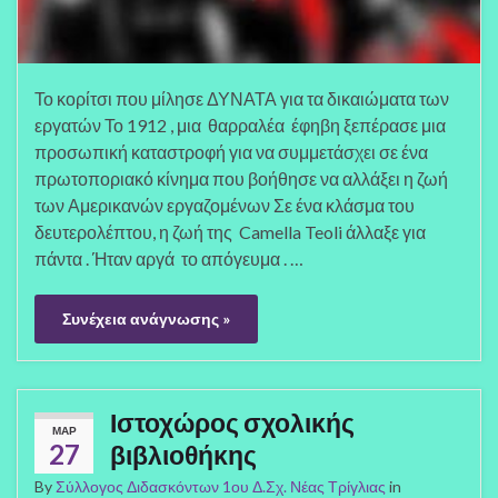
Το κορίτσι που μίλησε ΔΥΝΑΤΑ για τα δικαιώματα των
εργατών Το 1912 , μια θαρραλέα έφηβη ξεπέρασε μια
προσωπική καταστροφή για να συμμετάσχει σε ένα
πρωτοποριακό κίνημα που βοήθησε να αλλάξει η ζωή
των Αμερικανών εργαζομένων Σε ένα κλάσμα του
δευτερολέπτου, η ζωή της Camella Teoli άλλαξε για
πάντα . Ήταν αργά το απόγευμα . …
Συνέχεια ανάγνωσης »
Ιστοχώρος σχολικής
ΜΑΡ
27
βιβλιοθήκης
By
Σύλλογος Διδασκόντων 1ου Δ.Σχ. Νέας Τρίγλιας
in