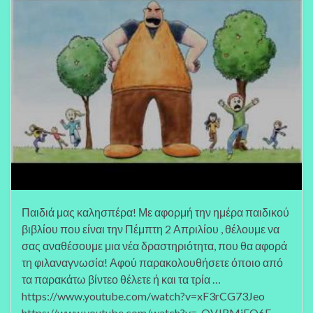
Παιδιά μας καλησπέρα! Με αφορμή την ημέρα παιδικού
βιβλίου που είναι την Πέμπτη 2 Απριλίου , θέλουμε να
σας αναθέσουμε μια νέα δραστηριότητα, που θα αφορά
τη φιλαναγνωσία! Αφού παρακολουθήσετε όποιο από
τα παρακάτω βίντεο θέλετε ή και τα τρία …
https://www.youtube.com/watch?v=xF3rCG73Jeo
https://www.youtube.com/watch?v=_QVJRMiEQ6E