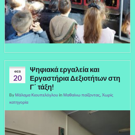
Ψηφιακά εργαλεία και
ΦΕΒ
20
Εργαστήρια Δεξιοτήτων στη
Γ΄ τάξη!
By
Μάλαμα Κιουπελόγλου
in
Μαθαίνω παίζοντας
,
Χωρίς
κατηγορία