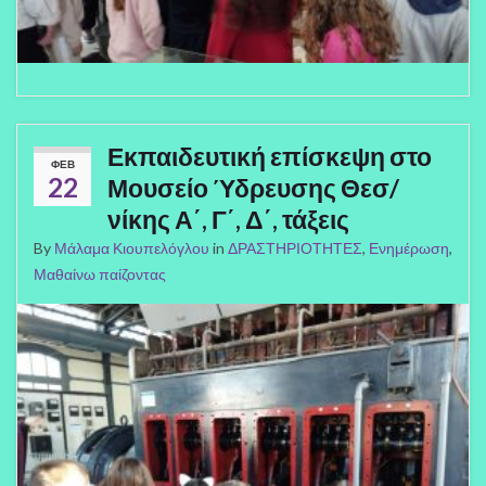
Εκπαιδευτική επίσκεψη στο
ΦΕΒ
22
Μουσείο Ύδρευσης Θεσ/
νίκης Α΄, Γ΄, Δ΄, τάξεις
By
Μάλαμα Κιουπελόγλου
in
ΔΡΑΣΤΗΡΙΟΤΗΤΕΣ
,
Ενημέρωση
,
Μαθαίνω παίζοντας