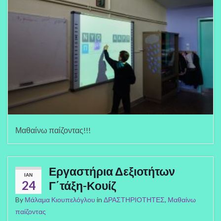
Μαθαίνω παίζοντας!!!
Εργαστήρια Δεξιοτήτων
ΙΑΝ
24
Γ΄τάξη-Κουίζ
By
Μάλαμα Κιουπελόγλου
in
ΔΡΑΣΤΗΡΙΟΤΗΤΕΣ
,
Μαθαίνω
παίζοντας