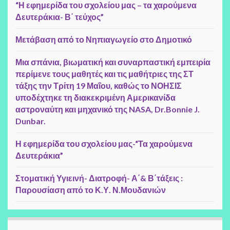
“Η εφημερίδα του σχολείου μας – τα χαρούμενα
Δευτεράκια- Β΄ τεύχος”
Μετάβαση από το Νηπιαγωγείο στο Δημοτικό
Μια σπάνια, βιωματική και συναρπαστική εμπειρία
περίμενε τους μαθητές και τις μαθήτριες της ΣΤ
τάξης την Τρίτη 19 Μαΐου, καθώς το ΝΟΗΣΙΣ
υποδέχτηκε τη διακεκριμένη Αμερικανίδα
αστροναύτη και μηχανικό της NASA, Dr.Bonnie J.
Dunbar.
Η εφημερίδα του σχολείου μας-“Τα χαρούμενα
Δευτεράκια”
Στοματική Υγιεινή- Διατροφή- Α΄& Β΄τάξεις :
Παρουσίαση από το Κ.Υ. Ν.Μουδανιών